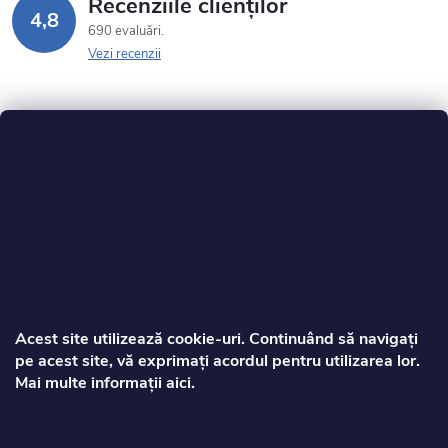
Recenziile clienților
4,8
690 evaluări
Vezi recenzii
S
u
b
s
Acest site utilizează cookie‑uri. Continuând să navigați
pe acest site, vă exprimați acordul pentru utilizarea lor.
o
Mai multe informații aici.
Zorca
l
info
@
toptrotinete.ro