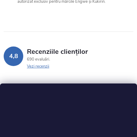
autorizat exclusiv pentru mărcile Engwe și Kukirin.
Recenziile clienților
4,8
690 evaluări
Vezi recenzii
S
u