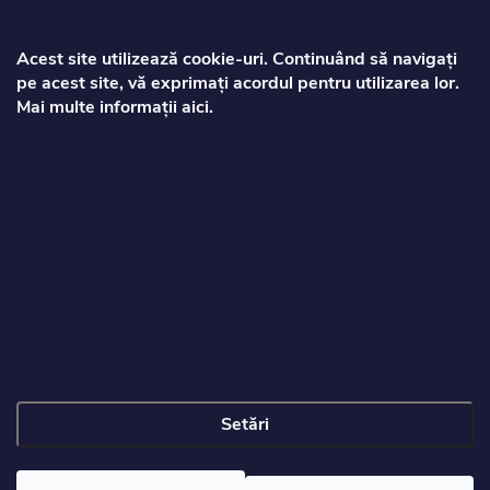
b
s
Acest site utilizează cookie‑uri. Continuând să navigați
pe acest site, vă exprimați acordul pentru utilizarea lor.
o
Mai multe informații aici.
Zorca
l
info
@
toptrotinete.ro
+40373810063
Informații pentru client
Setări
Drepturi de autor 2026
Toptrotinete.ro
. Toate drepturile rezervate.