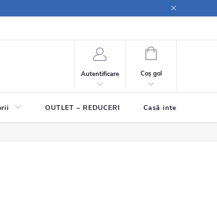
olitica Cookies
Procesarea recenziilor
Reclamație
COŞ
DE
Coş gol
Autentificare
CUMPĂRĂTURI
rii
OUTLET – REDUCERI
Casă inteligentă