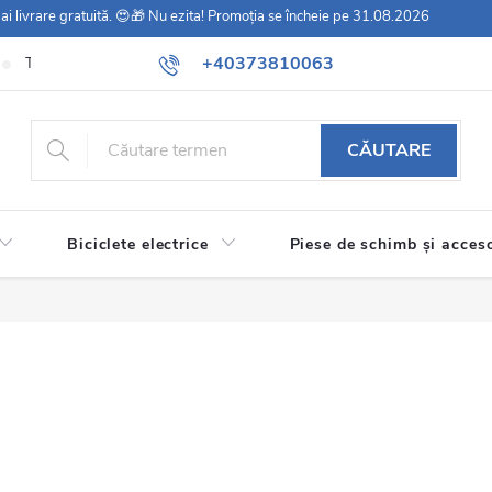
i ai livrare gratuită. 😍🎁 Nu ezita! Promoția se încheie pe 31.08.2026
+40373810063
Termeni și condiții generale
Politică de confidențialitate/GDPR
P
CĂUTARE
Biciclete electrice
Piese de schimb și acceso