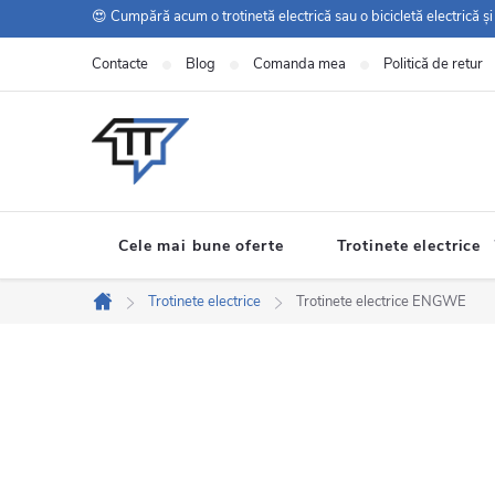
Treci
😍 Cumpără acum o trotinetă electrică sau o bicicletă electrică ș
la
Contacte
Blog
Comanda mea
Politică de retur
conținut
Cele mai bune oferte
Trotinete electrice
Trotinete electrice
Trotinete electrice ENGWE
Acasă