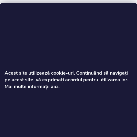
S
u
b
s
Acest site utilizează cookie‑uri. Continuând să navigați
pe acest site, vă exprimați acordul pentru utilizarea lor.
o
Mai multe informații aici.
Zorca
l
info
@
toptrotinete.ro
+40373810063