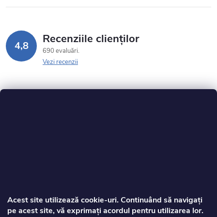
Recenziile clienților
4,8
690 evaluări
Vezi recenzii
S
u
b
s
Acest site utilizează cookie‑uri. Continuând să navigați
pe acest site, vă exprimați acordul pentru utilizarea lor.