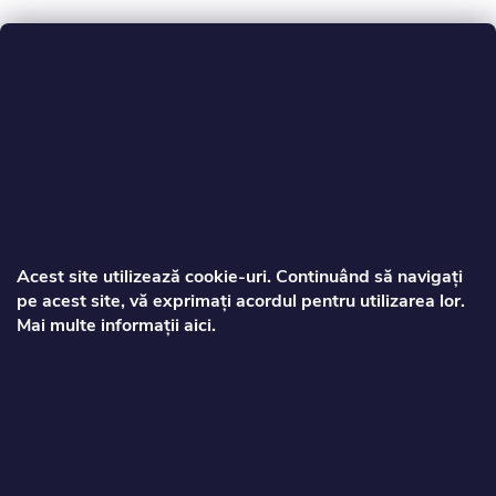
S
u
b
s
Acest site utilizează cookie‑uri. Continuând să navigați
pe acest site, vă exprimați acordul pentru utilizarea lor.
o
Mai multe informații aici.
Zorca
l
info
@
toptrotinete.ro
+40373810063