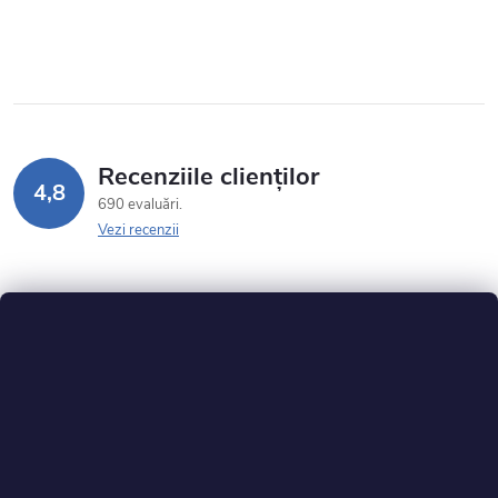
Recenziile clienților
4,8
690 evaluări
Vezi recenzii
S
u
b