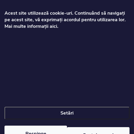
s
Acest site utilizează cookie‑uri. Continuând să navigați
pe acest site, vă exprimați acordul pentru utilizarea lor.
o
Mai multe informații aici.
Zorca
l
info
@
toptrotinete.ro
+40373810063
Informații pentru client
Setări
Drepturi de autor 2026
Toptrotinete.ro
. Toate drepturile rezervate.
Respinge